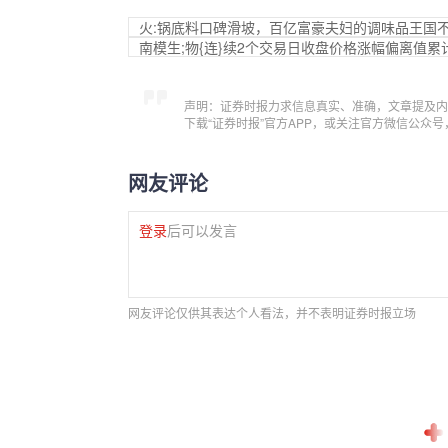
火:锅底料口碑滑坡，百亿富豪夫妇的调味品王国不
南模生;物{连}续2个交易日收盘价格涨幅偏离值累计
声明：证券时报力求信息真实、准确，文章提及内
下载“证券时报”官方APP，或关注官方微信公众
网友评论
登录
后可以发言
网友评论仅供其表达个人看法，并不表明证券时报立场