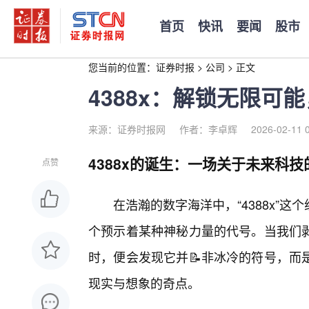
首页
快讯
要闻
股市
您当前的位置：
证券时报
>
公司
>
正文
4388x：解锁无限可
来源：证券时报网
作者：李卓辉
2026-02-11 
4388x的诞生：一场关于未来科技
点赞
在浩瀚的数字海洋中，“4388x”
个预示着某种神秘力量的代号。当我们
时，便会发现它并📝非冰冷的符号，而
现实与想象的奇点。