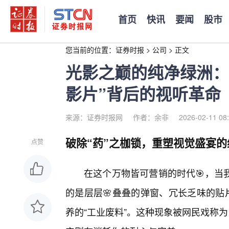
首页
快讯
要闻
股市
您当前的位置：
证券时报
>
公司
>
正文
光影之巅的纯净绿洲：
影片”背后的视听革命
来源：证券时报网
作者：余非
2026-02-11 08
破除“药”之枷锁，重塑视觉盛宴的
点赞
在这个万物皆可营销的时代🎯，当
的是层层🌸叠叠的弹窗、冗长乏味的贴
养的“工业废料”。这种现象被网民戏称