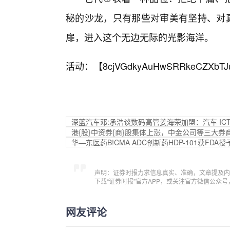
秘的沙龙，只有那些对审美有坚持、对真
扉，进入这个无边无际的光影海洋。
活动：【
8cjVGdkyAuHwSRRkeCZXbTJ
深蓝汽车邓:承浩谈数码高管姜海荣加盟：汽车 IC
港{股}中资券{商}股集体上涨，中金公司等三大
华—东医药B!CMA ADC创新药HDP-101获FD
声明：证券时报力求信息真实、准确，文章提及内
下载“证券时报”官方APP，或关注官方微信公众
网友评论