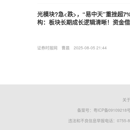
光模块?急<跌>，“易中天”重挫超
构：板块长期成长逻辑清晰！资金借道
证券时报网
曹晨
2025-08-05 21:44
关
备案号：
粤ICP备09109218
违法和不良信息举报电话：0755-83