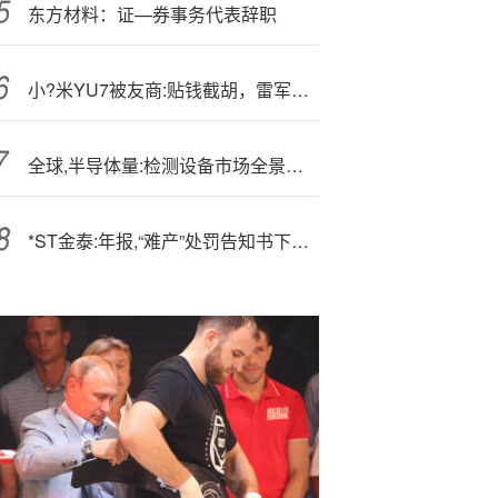
东方材料：证—券事务代表辞职
小?米YU7被友商:贴钱截胡，雷军怒怼：大可不必诋毁歪曲
全球,半导体量:检测设备市场全景：细分市场加速突围，新锐企业破局高端
*ST金泰:年报,“难产”处罚告知书下达，相关主体预领460万元罚单