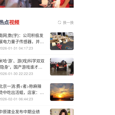
热点
视频
换一换
南网;数{字}：公司积极发
展电力量子传感器，并已
形成电力量子传感器的设
2026-01-31 04:17:23
计制造与应用关键技术
米哈‘游’、游{戏}科学双双
“隐身”，国产游戏谁才是
新王？ | CJ观察
2026-01-30 22:22:23
北京一消:费<者>称麻辣
烫中吃出活蛆，店家：又
煮又烫，虫子还是活的，
2026-02-01 06:44:23
我们也想弄清楚
中原建业发布中期业绩