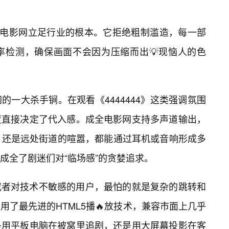
全电影网立足行业的根本。它拒绝粗制滥造，每一部
率检测，确保画面不会因为压缩而出💡现恼人的色
一大杀手锏。在观看《4444444》这类强调氛围
度直接决定了代入感。成全电影网支持多声道输出，
脆，还是远处街道的喧嚣，都能通过耳机或音响形成多
成全了剧迷们对“临场感”的贪婪追求。
或者对技术不敏感的用户，最怕的就是复杂的跳转和
了最先进的HTML5播🔥放技术，兼容市面上几乎
是用平板电脑在被窝里追剧，还是用大屏幕投影在客