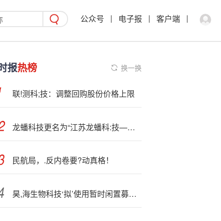
公众号
电子报
客户端
时报
热榜
换一换
联!测科;技：调整回购股份价格上限
龙蟠科技更名为“江苏龙蟠科:技—集团股份有限公司”
民航局，.反内卷要?动真格！
昊,海生物科技‘拟’使用暂时闲置募集资金进行现金管理